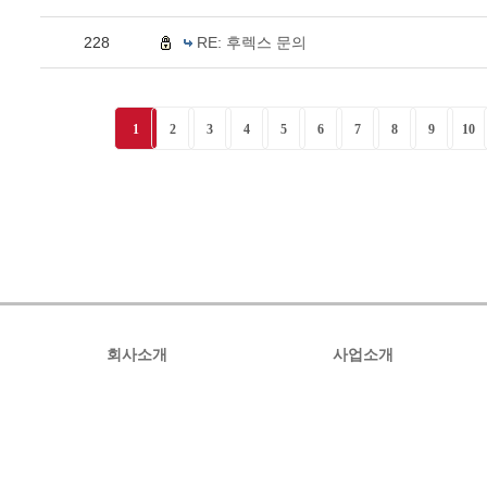
228
RE: 후렉스 문의
1
2
3
4
5
6
7
8
9
10
회사소개
사업소개
인사말
사업소개
오시는길