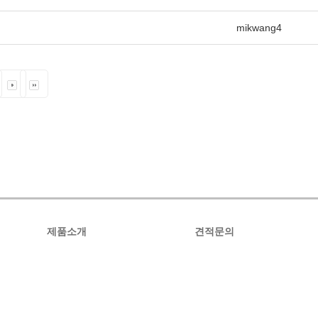
mikwang4
제품소개
견적문의
옥외간판
견적문의
디자인명판