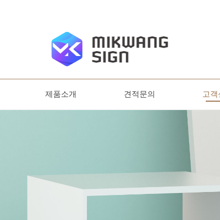
제품소개
견적문의
고객
디자인명판
옥외간판
견적문의
온라
공지