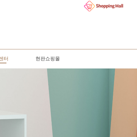
센터
현판쇼핑몰
인문의
사항