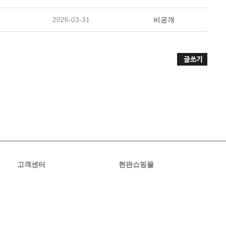
2026-03-31
비공개
고객센터
현판쇼핑몰
공지사항
온라인문의