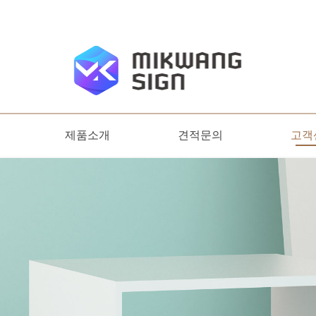
제품소개
견적문의
고객
디자인명판
옥외간판
견적문의
온라
공지