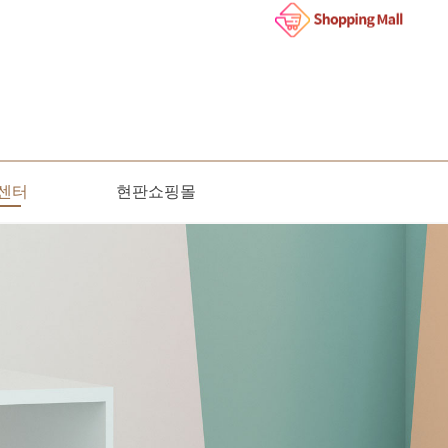
센터
현판쇼핑몰
인문의
사항