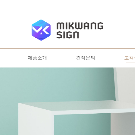
제품소개
견적문의
고객
디자인명판
옥외간판
견적문의
온라
공지