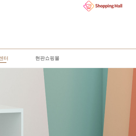
센터
현판쇼핑몰
인문의
사항