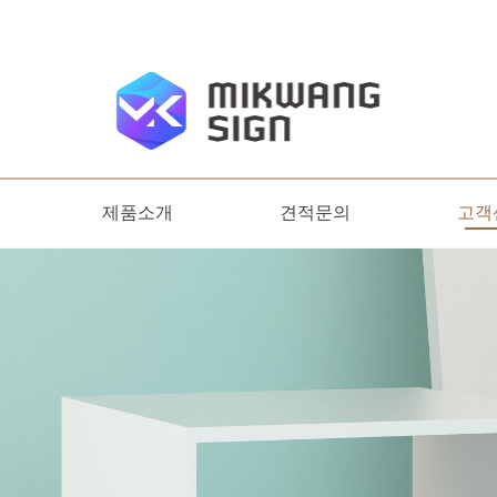
제품소개
견적문의
고객
디자인명판
옥외간판
견적문의
온라
공지