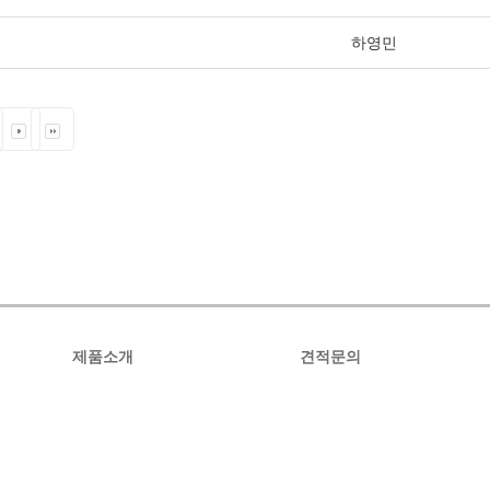
하영민
제품소개
견적문의
옥외간판
견적문의
디자인명판