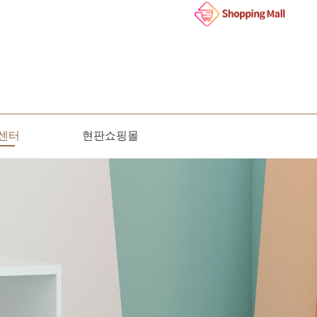
센터
현판쇼핑몰
인문의
사항