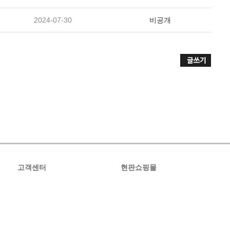
2024-07-30
비공개
고객센터
현판쇼핑몰
공지사항
온라인문의