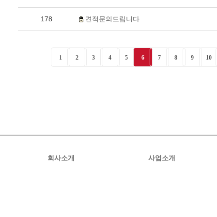
178
견적문의드립니다
1
2
3
4
5
6
7
8
9
10
회사소개
사업소개
인사말
사업소개
오시는길