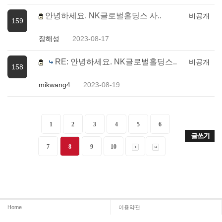
안녕하세요. NK글로벌홀딩스 사..
비공개
159
장해성
2023-08-17
RE: 안녕하세요. NK글로벌홀딩스..
비공개
158
mikwang4
2023-08-19
1
2
3
4
5
6
7
8
9
10
Home
이용약관